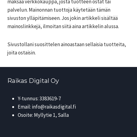
maksaa verkkokauppa, josta tuotteen ostat tai
palvelun. Mainonnan tuottoja käytetään tämän
sivuston ylläpitämiseen. Jos jokin artikkeli sisältää
mainoslinkkejä, ilmoitan siitä aina artikkelin alussa.
Sivustollani suosittelen ainoastaan sellaisia tuotteita,
joita ostaisin.
Raikas Digital Oy
Y-tunnus: 3383619-7
Email: info@raikasdigital.fi
Osoite: Myllytie 1, Salla