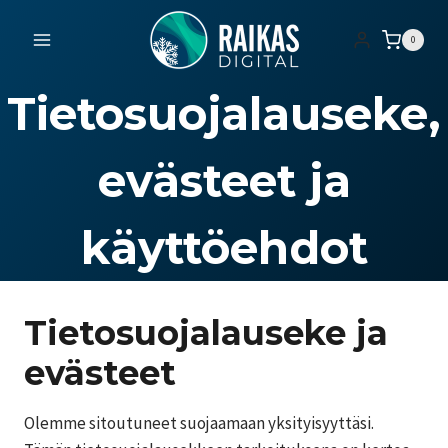
Siirry
sisältöön
0
Tietosuojalauseke,
evästeet ja
käyttöehdot
Tietosuojalauseke ja
evästeet
Olemme sitoutuneet suojaamaan yksityisyyttäsi.