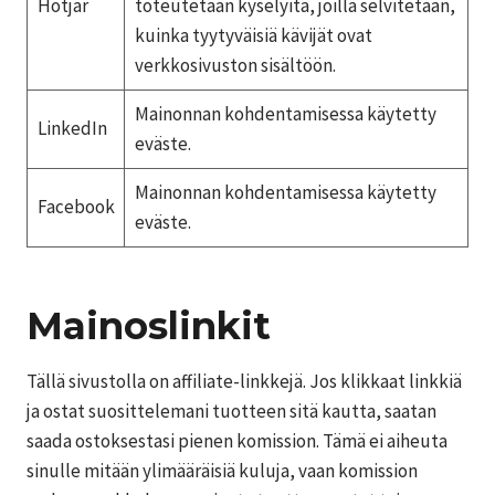
Hotjar
toteutetaan kyselyitä, joilla selvitetään,
kuinka tyytyväisiä kävijät ovat
verkkosivuston sisältöön.
Mainonnan kohdentamisessa käytetty
LinkedIn
eväste.
Mainonnan kohdentamisessa käytetty
Facebook
eväste.
Mainoslinkit
Tällä sivustolla on affiliate-linkkejä. Jos klikkaat linkkiä
ja ostat suosittelemani tuotteen sitä kautta, saatan
saada ostoksestasi pienen komission. Tämä ei aiheuta
sinulle mitään ylimääräisiä kuluja, vaan komission